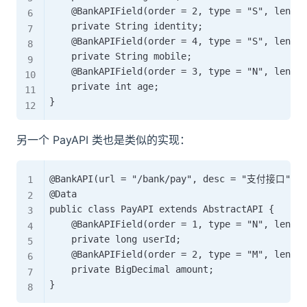
    @BankAPIField(order = 2, type = "S", length
    private String identity;

    @BankAPIField(order = 4, type = "S", 
    private String mobile;

    @BankAPIField(order = 3, type = "N", length
    private int age;

另一个 PayAPI 类也是类似的实现：
@BankAPI(url = "/bank/pay", desc = "支付接口")

@Data

public class PayAPI extends AbstractAPI {

    @BankAPIField(order = 1, type = "N", length
    private long userId;

    @BankAPIField(order = 2, type = "M", length
    private BigDecimal amount;
