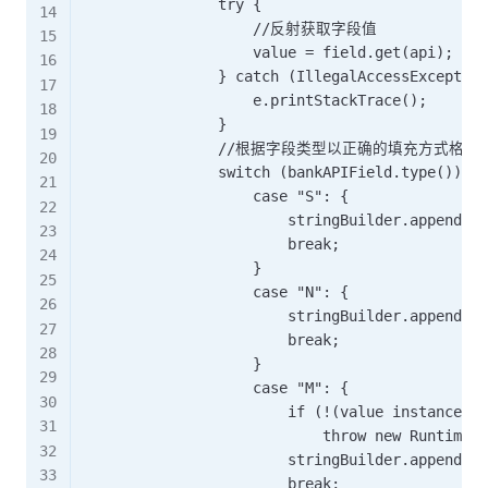
                try {

                    //反射获取字段值

                    value = field.get(api);

                } catch (IllegalAccessException
                    e.printStackTrace();

                }

                //根据字段类型以正确的填充方式格式
                switch (bankAPIField.type()) {

                    case "S": {

                        stringBuilder.append(St
                        break;

                    }

                    case "N": {

                        stringBuilder.append(St
                        break;

                    }

                    case "M": {

                        if (!(value instanceof 
                            throw new RuntimeE
                        stringBuilder.append(St
                        break;
