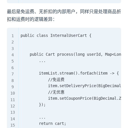
最后是免运费、无折扣的内部用户，同样只是处理商品折
扣和运费时的逻辑差异：
public class InternalUserCart {

    public Cart process(long userId, Map<Long, 
        ...

        itemList.stream().forEach(item -> {

            //免运费

            item.setDeliveryPrice(BigDecimal.ZE
            //无优惠

            item.setCouponPrice(BigDecimal.ZERO
        });

        ...

        return cart;
