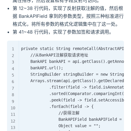
属性排序，然后设置私有字段反射可访问。
第 12~38 行代码，实现了反射获取注解的值，然后根
据 BankAPIField 拿到的参数类型，按照三种标准进行
格式化，将所有参数的格式化逻辑集中在了这一处。
第 41~48 行代码，实现了参数加签和请求调用。
private static String remoteCall(AbstractAPI ap
    //从BankAPI注解获取请求地址

    BankAPI bankAPI = api.getClass().getAnnotat
    bankAPI.url();

    StringBuilder stringBuilder = new StringBui
    Arrays.stream(api.getClass().getDeclared
            .filter(field -> field.isAnnota
            .sorted(Comparator.comparingInt(
            .peek(field -> field.setAccess
            .forEach(field -> {

                //获得注解

                BankAPIField bankAPIField = fie
                Object value = "";
