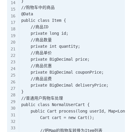
}

//购物车中的商品

@Data

public class Item {

    //商品ID

    private long id;

    //商品数量

    private int quantity;

    //商品单价

    private BigDecimal price;

    //商品优惠

    private BigDecimal couponPrice;

    //商品运费

    private BigDecimal deliveryPrice;

}

//普通用户购物车处理

public class NormalUserCart {

    public Cart process(long userId, Map<Long, 
        Cart cart = new Cart();

        //把Map的购物车转换为Item列表
