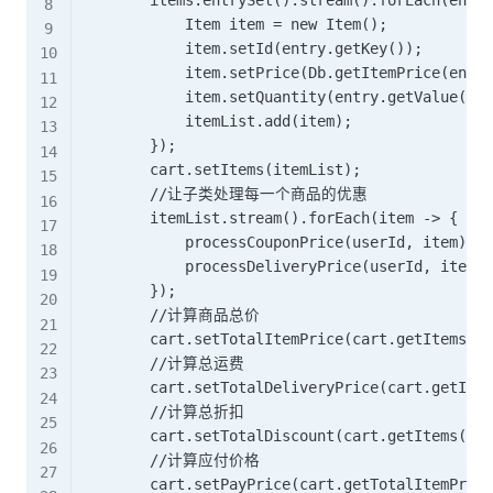
            Item item = new Item();

            item.setId(entry.getKey());

            item.setPrice(Db.getItemPrice(entry
            item.setQuantity(entry.getValue());

            itemList.add(item);

        });

        cart.setItems(itemList);

        //让子类处理每一个商品的优惠

        itemList.stream().forEach(item -> {

            processCouponPrice(userId, item);

            processDeliveryPrice(userId, item);

        });

        //计算商品总价

        cart.setTotalItemPrice(cart.getItems().
        //计算总运费

        cart.setTotalDeliveryPrice(cart.getItem
        //计算总折扣

        cart.setTotalDiscount(cart.getItems().s
        //计算应付价格

        cart.setPayPrice(cart.getTotalItemPrice