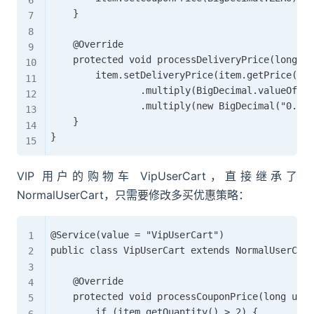
    }

    @Override

    protected void processDeliveryPrice(long us
        item.setDeliveryPrice(item.getPrice()

                .multiply(BigDecimal.valueOf(it
                .multiply(new BigDecimal("0.1")
    }

VIP 用户的购物车 VipUserCart，直接继承了
NormalUserCart，只需要修改多买优惠策略：
@Service(value = "VipUserCart")

public class VipUserCart extends NormalUserCart
    @Override

    protected void processCouponPrice(long user
        if (item.getQuantity() > 2) {
