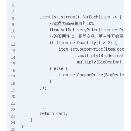
        itemList.stream().forEach(item -> {

            //运费为商品总价的10%

            item.setDeliveryPrice(item.getPrice
            //购买两件以上相同商品，第三件开始享受一
            if (item.getQuantity() > 2) {

                item.setCouponPrice(item.getPri
                        .multiply(BigDecimal.va
                       .multiply(BigDecimal.val
            } else {

                item.setCouponPrice(BigDecimal.
            }

        });

        ...

        return cart;

    }
