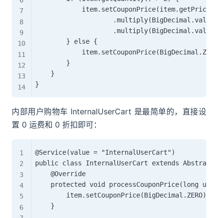
            item.setCouponPrice(item.getPrice()

                    .multiply(BigDecimal.valueO
                    .multiply(BigDecimal.valueO
        } else {

            item.setCouponPrice(BigDecimal.ZERO
        }

    }

内部用户购物车 InternalUserCart 是最简单的，直接设
置 0 运费和 0 折扣即可：
@Service(value = "InternalUserCart")

public class InternalUserCart extends AbstractC
    @Override

    protected void processCouponPrice(long user
        item.setCouponPrice(BigDecimal.ZERO);

    }
