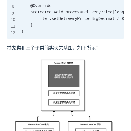
    @Override

    protected void processDeliveryPrice(long us
        item.setDeliveryPrice(BigDecimal.ZERO);

    }

抽象类和三个子类的实现关系图，如下所示：