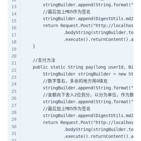
        stringBuilder.append(String.format("%-1
        //最后加上MD5作为签名

        stringBuilder.append(DigestUtils.md2Hex
        return Request.Post("http://localhost:4
                .bodyString(stringBuilder.toStr
                .execute().returnContent().asSt
    }

    //支付方法

    public static String pay(long userId, BigDe
        StringBuilder stringBuilder = new Strin
        //数字靠右，多余的地方用0填充

        stringBuilder.append(String.format("%02
        //金额向下舍入2位到分，以分为单位，作为数字
        stringBuilder.append(String.format("%01
        //最后加上MD5作为签名

        stringBuilder.append(DigestUtils.md2Hex
        return Request.Post("http://localhost:4
                .bodyString(stringBuilder.toStr
                .execute().returnContent().asSt