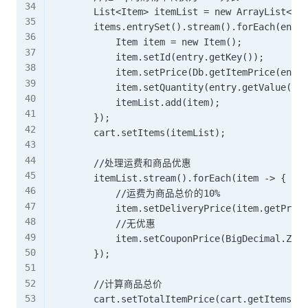
        List<Item> itemList = new ArrayList<>()
        items.entrySet().stream().forEach(entry
            Item item = new Item();

            item.setId(entry.getKey());

            item.setPrice(Db.getItemPrice(entry
            item.setQuantity(entry.getValue());

            itemList.add(item);

        });

        cart.setItems(itemList);

        //处理运费和商品优惠

        itemList.stream().forEach(item -> {

            //运费为商品总价的10%

            item.setDeliveryPrice(item.getPrice
            //无优惠

            item.setCouponPrice(BigDecimal.ZERO
        });

        //计算商品总价

        cart.setTotalItemPrice(cart.getItems().