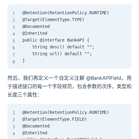
@Retention(RetentionPolicy.RUNTIME)

@Target(ElementType.TYPE)

@Documented

@Inherited

public @interface BankAPI {

    String desc() default "";

    String url() default "";

然后，我们再定义一个自定义注解 @BankAPIField，用
于描述接口的每一个字段规范，包含参数的次序、类型和
长度三个属性：
@Retention(RetentionPolicy.RUNTIME)

@Target(ElementType.FIELD)

@Documented

@Inherited
