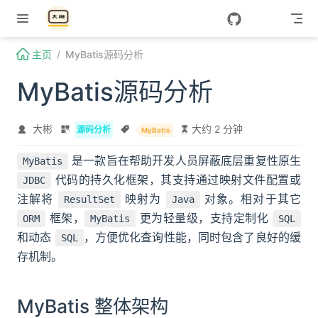
Skip to content
主页
MyBatis源码分析
MyBatis源码分析
大彬
大约 2 分钟
源码分析
MyBatis
是一款旨在帮助开发人员屏蔽底层重复性原生
MyBatis
代码的持久化框架，其支持通过映射文件配置或
JDBC
注解将
映射为
对象。相对于其它
ResultSet
Java
框架，
更为轻量级，支持定制化
ORM
MyBatis
SQL
和动态
，方便优化查询性能，同时包含了良好的缓
SQL
存机制。
MyBatis 整体架构