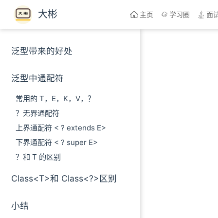
Skip to content
大彬
主页
学习圈
面
泛型带来的好处
泛型中通配符
常用的 T，E，K，V，？
？无界通配符
上界通配符 < ? extends E>
下界通配符 < ? super E>
？和 T 的区别
Class<T>和 Class<?>区别
小结