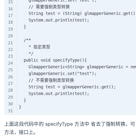
    // 需要强制类型转换

    String test = (String) glmapperGeneric.get();
    System.out.println(test);

  }

  /**

    * 指定类型

    */

  public void specifyType(){

    GlmapperGeneric<String> glmapperGeneric = ne
    glmapperGeneric.set("test");

    // 不需要强制类型转换

    String test = glmapperGeneric.get();

    System.out.println(test);

  }

上面这段代码中的 specifyType 方法中 省去了强制转
方法，接口上。