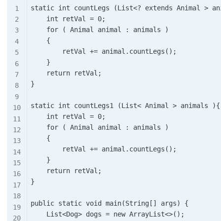
static int countLegs (List<? extends Animal > ani
    int retVal = 0;

    for ( Animal animal : animals )

    {

        retVal += animal.countLegs();

    }

    return retVal;

}

static int countLegs1 (List< Animal > animals ){

    int retVal = 0;

    for ( Animal animal : animals )

    {

        retVal += animal.countLegs();

    }

    return retVal;

}

public static void main(String[] args) {

    List<Dog> dogs = new ArrayList<>();
