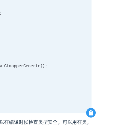


w GlmapperGeneric();

换，可以在编译时候检查类型安全，可以用在类，