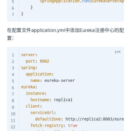
SpringApplication
.
run
(
EurekaServerAppli
}
}
在配置文件application.yml中添加Eureka注册中心的配
置：
server
:
port
:
8002
spring
:
application
:
name
:
 eureka
-
eureka
:
instance
:
hostname
:
 replica1

client
:
serviceUrl
:
defaultZone
:
 http
:
//replica2
:
8003/eureka/
fetch-registry
:
true