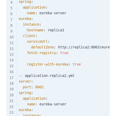
spring
:
application
:
name
:
 eureka
-
eureka
:
instance
:
hostname
:
 replica1

client
:
serviceUrl
:
defaultZone
:
 http
:
//replica2
:
8003/eureka/
fetch-registry
:
true
register-with-eureka
:
true
-
-
 application
-
server
:
port
:
8002
spring
:
application
:
name
:
 eureka
-
eureka
:
instance
: