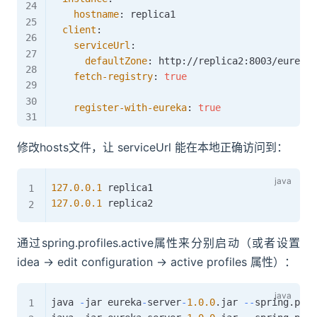
hostname
:
 replica1

client
:
serviceUrl
:
defaultZone
:
 http
:
//replica2
:
8003/eureka/
fetch-registry
:
true
register-with-eureka
:
true
修改hosts文件，让 serviceUrl 能在本地正确访问到：
127.0
.0
.1
127.0
.0
.1
通过spring.profiles.active属性来分别启动（或者设置
idea -> edit configuration -> active profiles 属性）：
java 
-
jar eureka
-
server
-
1.0
.0
.
jar 
--
spring
.
prof