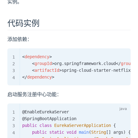
实例。
代码实例
添加依赖：
<
dependency
>
<
groupId
>
org.springframework.cloud
</
groupId
<
artifactId
>
spring-cloud-starter-netflix-eu
</
dependency
>
启动服务注册中心功能：
@EnableEurekaServer
@SpringBootApplication
public
class
EurekaServerApplication
{
public
static
void
main
(
String
[
]
 args
)
{