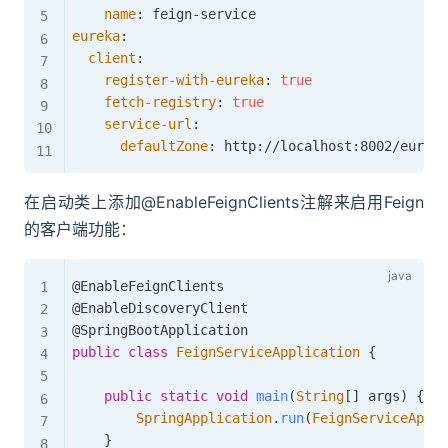
name
:
 feign
-
eureka
:
client
:
register-with-eureka
:
true
fetch-registry
:
true
service-url
:
defaultZone
:
 http
:
//localhost
:
在启动类上添加@EnableFeignClients注解来启用Feign
的客户端功能：
@EnableFeignClients
@EnableDiscoveryClient
@SpringBootApplication
public
class
FeignServiceApplication
{
public
static
void
main
(
String
[
]
 args
)
{
SpringApplication
.
run
(
FeignServiceAppli
}