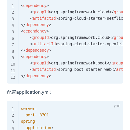
<
dependency
>
<
groupId
>
org.springframework.cloud
</
groupId
<
artifactId
>
spring-cloud-starter-netflix-eu
</
dependency
>
<
dependency
>
<
groupId
>
org.springframework.cloud
</
groupId
<
artifactId
>
spring-cloud-starter-openfeign
<
</
dependency
>
<
dependency
>
<
groupId
>
org.springframework.boot
</
groupId
>
<
artifactId
>
spring-boot-starter-web
</
artifa
</
dependency
>
配置application.yml：
server
:
port
:
8701
spring
:
application
: