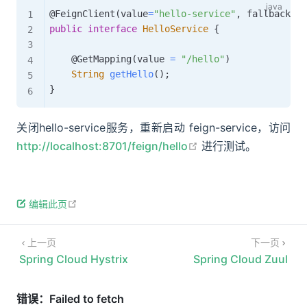
@FeignClient
(
value
=
"hello-service"
,
 fallback 
=
public
interface
HelloService
{
@GetMapping
(
value 
=
"/hello"
)
String
getHello
(
)
;
}
关闭hello-service服务，重新启动 feign-service，访问
open in new window
http://localhost:8701/feign/hello
进行测试。
open in new window
编辑此页
上一页
下一页
Spring Cloud Hystrix
Spring Cloud Zuul