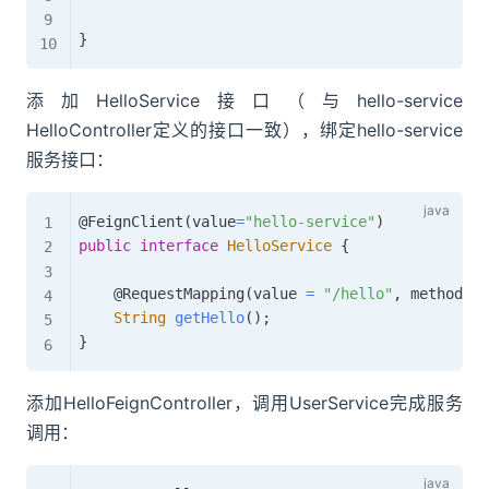
}
添加HelloService接口（与hello-service
HelloController定义的接口一致），绑定hello-service
服务接口：
@FeignClient
(
value
=
"hello-service"
)
public
interface
HelloService
{
@RequestMapping
(
value 
=
"/hello"
,
 method 
=
String
getHello
(
)
;
}
添加HelloFeignController，调用UserService完成服务
调用：