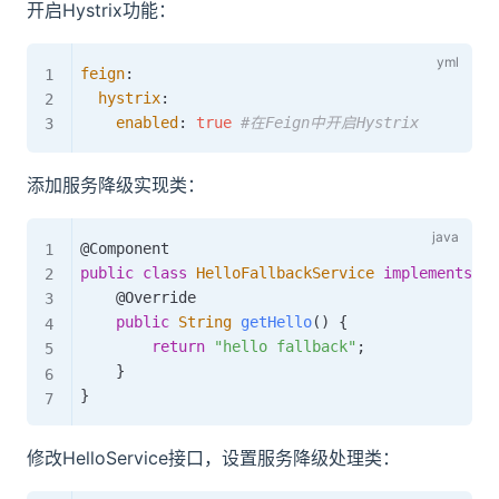
开启Hystrix功能：
feign
:
hystrix
:
enabled
:
true
#在Feign中开启Hystrix
添加服务降级实现类：
@Component
public
class
HelloFallbackService
implements
He
@Override
public
String
getHello
(
)
{
return
"hello fallback"
;
}
}
修改HelloService接口，设置服务降级处理类：