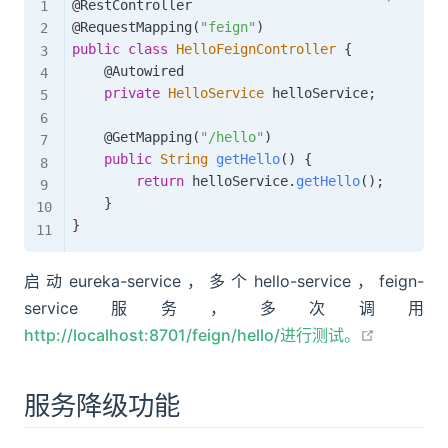
@RestController
@RequestMapping
(
"feign"
)
public
class
HelloFeignController
{
@Autowired
private
HelloService
 helloService
;
@GetMapping
(
"/hello"
)
public
String
getHello
(
)
{
return
 helloService
.
getHello
(
)
;
}
}
启动eureka-service，多个hello-service，feign-
service服务，多次调用
open in 
http://localhost:8701/feign/hello/进行测试。
服务降级功能