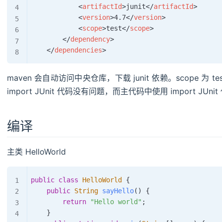
<
artifactId
>
junit
</
artifactId
>
<
version
>
4.7
</
version
>
<
scope
>
test
</
scope
>
</
dependency
>
</
dependencies
>
maven 会自动访问中央仓库，下载 junit 依赖。scope 
import JUnit 代码没有问题，而主代码中使用 import J
编译
主类 HelloWorld
public
class
HelloWorld
{
public
String
sayHello
(
)
{
return
"Hello world"
;
}