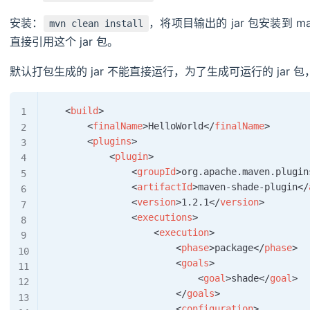
安装：
，将项目输出的 jar 包安装到 m
mvn clean install
直接引用这个 jar 包。
默认打包生成的 jar 不能直接运行，为了生成可运行的 jar 包，需要
<
build
>
<
finalName
>
HelloWorld
</
finalName
>
<
plugins
>
<
plugin
>
<
groupId
>
org.apache.maven.plugin
<
artifactId
>
maven-shade-plugin
</
<
version
>
1.2.1
</
version
>
<
executions
>
<
execution
>
<
phase
>
package
</
phase
>
<
goals
>
<
goal
>
shade
</
goal
>
</
goals
>
<
configuration
>