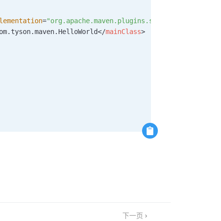
lementation
=
"
org.apache.maven.plugins.shade.resource.Man
om.tyson.maven.HelloWorld
</
mainClass
>
下一页