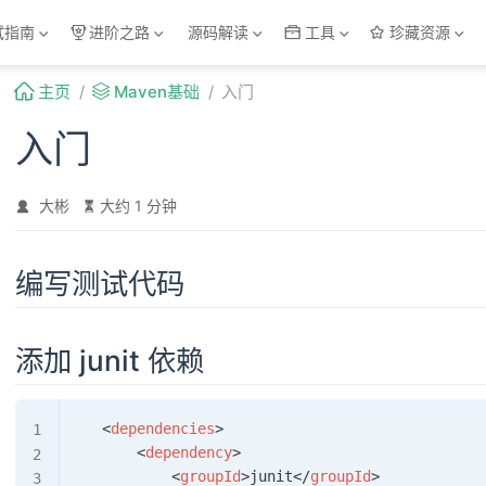
试指南
进阶之路
源码解读
工具
珍藏资源
主页
Maven基础
入门
入门
大彬
大约 1 分钟
编写测试代码
添加 junit 依赖
<
dependencies
>
<
dependency
>
<
groupId
>
junit
</
groupId
>