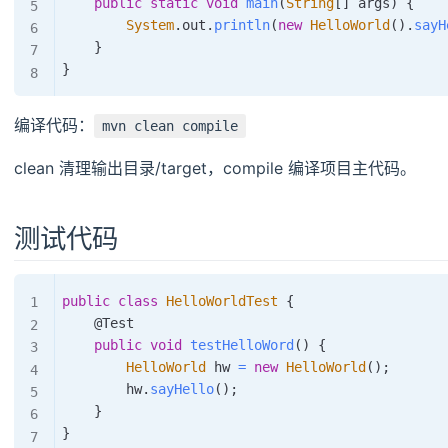
public
static
void
main
(
String
[
]
 args
)
{
System
.
out
.
println
(
new
HelloWorld
(
)
.
sayH
}
}
编译代码：
mvn clean compile
clean 清理输出目录/target，compile 编译项目主代码。
测试代码
public
class
HelloWorldTest
{
@Test
public
void
testHelloWord
(
)
{
HelloWorld
 hw 
=
new
HelloWorld
(
)
;
        hw
.
sayHello
(
)
;
}
}