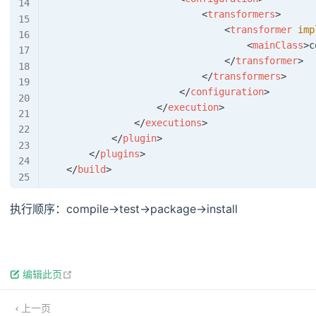
<
transformers
>
<
transformer
imp
<
mainClass
>
c
</
transformer
>
</
transformers
>
</
configuration
>
</
execution
>
</
executions
>
</
plugin
>
</
plugins
>
</
build
>
执行顺序：compile->test->package->install
open in new window
编辑此页
上一页