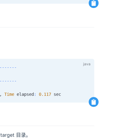
--
--
--
-
--
--
--
-
,
Time
 elapsed
:
0.117
arget 目录。