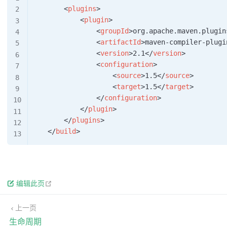
<
plugins
>
<
plugin
>
<
groupId
>
org.apache.maven.plugin
<
artifactId
>
maven-compiler-plugi
<
version
>
2.1
</
version
>
<
configuration
>
<
source
>
1.5
</
source
>
<
target
>
1.5
</
target
>
</
configuration
>
</
plugin
>
</
plugins
>
</
build
>
open in new window
编辑此页
上一页
生命周期