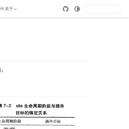
关于
务。