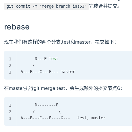
完成合并提交。
git commit -m "merge branch iss53"
rebase
现在我们有这样的两个分支,test和master，提交如下：
       D---E 
test
      /

在master执行git merge test，会生成额外的提交节点G：
       D--------E

      /          
\