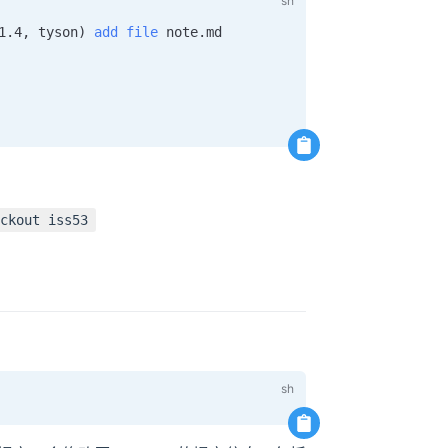
1.4, tyson
)
add
file
 note.md

。
ckout iss53