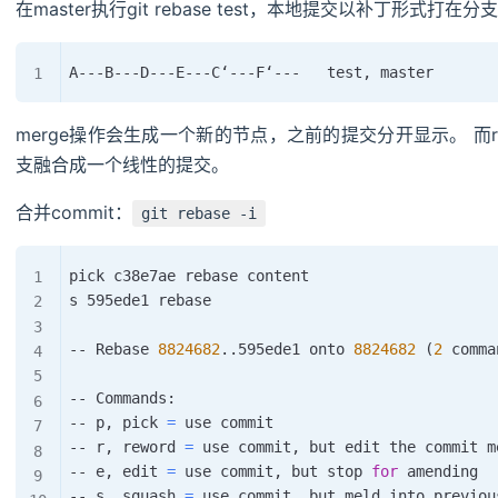
在master执行git rebase test，本地提交以补丁形式打在
merge操作会生成一个新的节点，之前的提交分开显示。 而
支融合成一个线性的提交。
合并commit：
git rebase -i
pick c38e7ae rebase content

s 595ede1 rebase

-- Rebase 
8824682
..
595ede1 onto 
8824682
(
2
 comma
-- Commands:

-- p, pick 
=
 use commit

-- r, reword 
=
 use commit, but edit the commit me
-- e, edit 
=
 use commit, but stop 
for
 amending

-- s, squash 
=
 use commit, but meld into previous