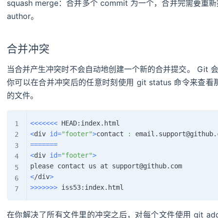
squash merge：合并多个 commit 为一个，合并完需要
author。
合并冲突
当合并产生冲突时不会自动地创建一个新的合并提交。 Git
你可以在合并冲突后的任意时刻使用 git status 命令来查看
的文件。
<<<
<<<
<
<
div 
id
=
"footer"
>
contact 
:
 email.support@github.
==
==
==
=
<
div 
id
=
"footer"
>
<
/div
>
>>
>>
>>
>
在你解决了所有文件里的冲突之后，对每个文件使用 git a