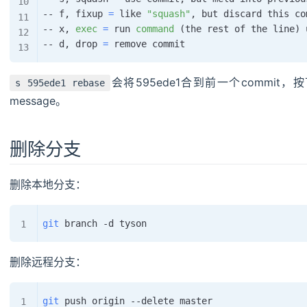
-- f, fixup 
=
 like 
"squash"
, but discard this co
-- x, 
exec
=
 run 
command
(
the rest of the line
)
 
-- d, drop 
=
会将595ede1合到前一个commit，
s 595ede1 rebase
message。
删除分支
删除本地分支：
git
删除远程分支：
git